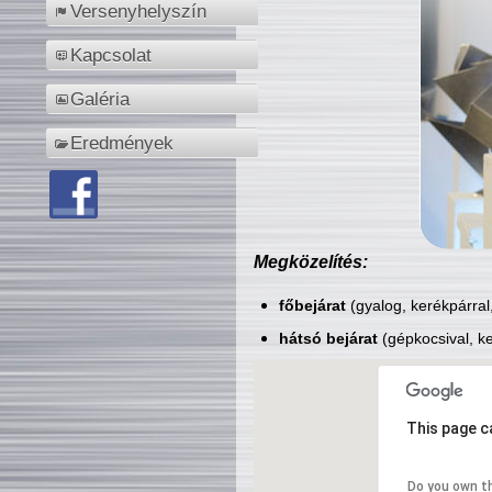
Versenyhelyszín
Kapcsolat
Galéria
Eredmények
Megközelítés:
főbejárat
(gyalog, kerékpárral
hátsó bejárat
(gépkocsival, ke
This page c
Do you own t