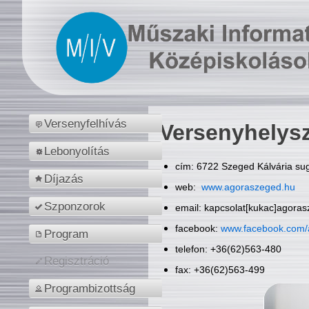
Versenyfelhívás
Versenyhelys
Lebonyolítás
cím: 6722 Szeged Kálvária sug
Díjazás
web:
www.agoraszeged.hu
Szponzorok
email: kapcsolat[kukac]agora
facebook:
www.facebook.com/
Program
telefon: +36(62)563-480
Regisztráció
fax: +36(62)563-499
Programbizottság