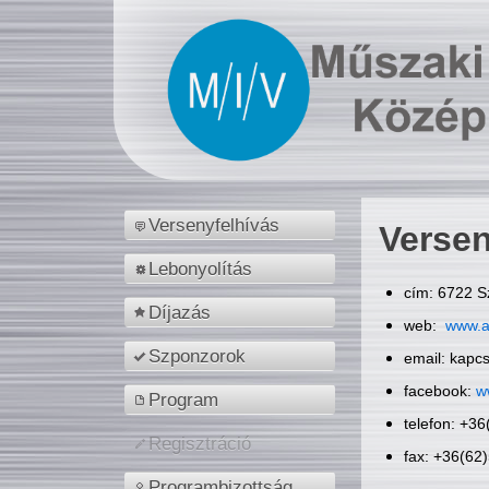
Versenyfelhívás
Versen
Lebonyolítás
cím: 6722 S
Díjazás
web:
www.a
Szponzorok
email: kapc
facebook:
w
Program
telefon: +3
Regisztráció
fax: +36(62
Programbizottság