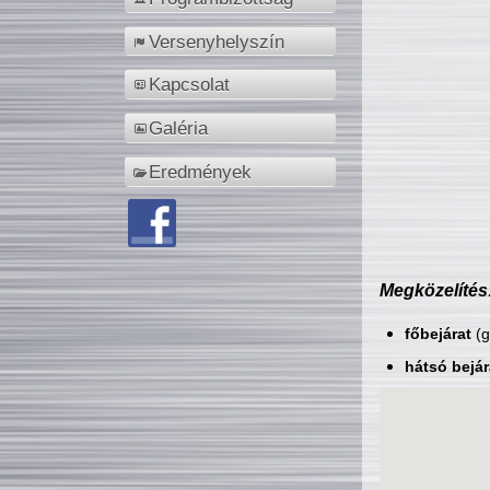
Versenyhelyszín
Kapcsolat
Galéria
Eredmények
Megközelítés
főbejárat
(g
hátsó bejár