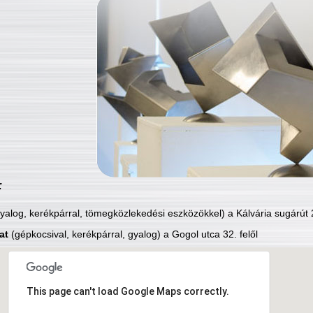
:
yalog, kerékpárral, tömegközlekedési eszközökkel) a Kálvária sugárút 2
at
(gépkocsival, kerékpárral, gyalog) a Gogol utca 32. felől
This page can't load Google Maps correctly.