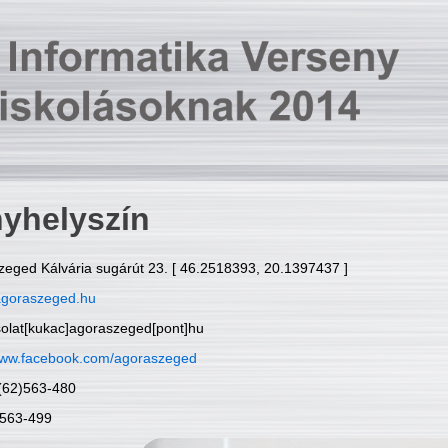
yhelyszín
zeged Kálvária sugárút 23. [ 46.2518393, 20.1397437 ]
goraszeged.hu
solat[kukac]agoraszeged[pont]hu
ww.facebook.com/agoraszeged
6(62)563-480
)563-499