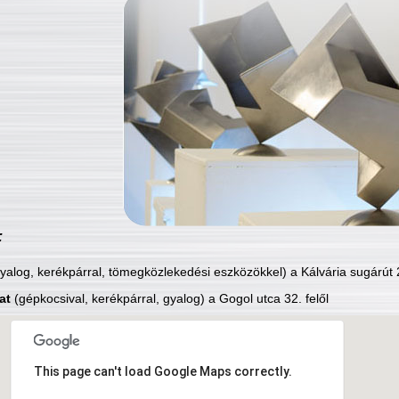
:
yalog, kerékpárral, tömegközlekedési eszközökkel) a Kálvária sugárút 2
at
(gépkocsival, kerékpárral, gyalog) a Gogol utca 32. felől
This page can't load Google Maps correctly.