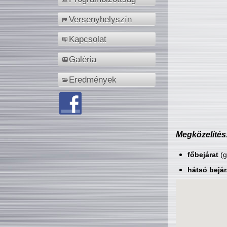
Versenyhelyszín
Kapcsolat
Galéria
Eredmények
Megközelítés
főbejárat
(g
hátsó bejár