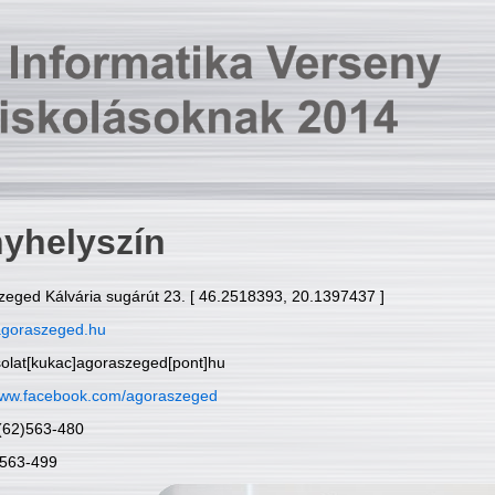
yhelyszín
zeged Kálvária sugárút 23. [ 46.2518393, 20.1397437 ]
goraszeged.hu
solat[kukac]agoraszeged[pont]hu
ww.facebook.com/agoraszeged
6(62)563-480
)563-499