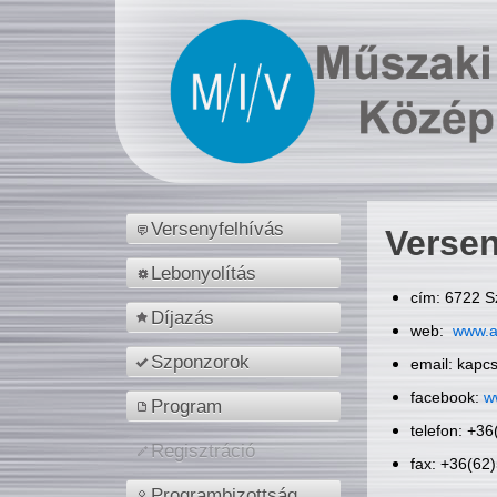
Versenyfelhívás
Versen
Lebonyolítás
cím: 6722 S
Díjazás
web:
www.a
Szponzorok
email: kapc
facebook:
w
Program
telefon: +3
Regisztráció
fax: +36(62
Programbizottság