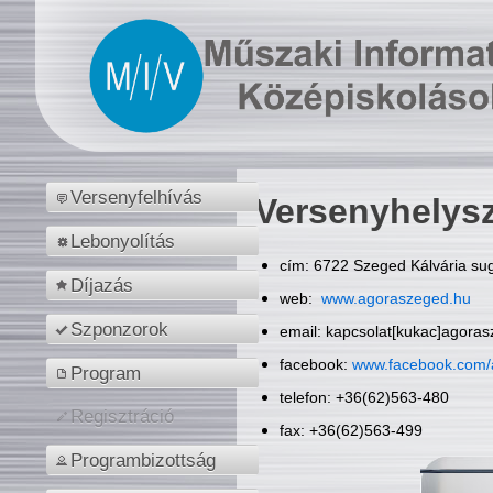
Versenyfelhívás
Versenyhelys
Lebonyolítás
cím: 6722 Szeged Kálvária sug
Díjazás
web:
www.agoraszeged.hu
Szponzorok
email: kapcsolat[kukac]agora
facebook:
www.facebook.com/
Program
telefon: +36(62)563-480
Regisztráció
fax: +36(62)563-499
Programbizottság