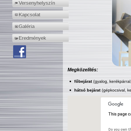
Versenyhelyszín
Kapcsolat
Galéria
Eredmények
Megközelítés:
főbejárat
(gyalog, kerékpárral
hátsó bejárat
(gépkocsival, ke
This page c
Do you own t