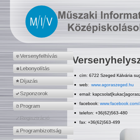
Versenyfelhívás
Versenyhelys
Lebonyolítás
cím: 6722 Szeged Kálvária sug
Díjazás
web:
www.agoraszeged.hu
Szponzorok
email: kapcsolat[kukac]agora
facebook:
www.facebook.com/
Program
telefon: +36(62)563-480
Regisztráció
fax: +36(62)563-499
Programbizottság