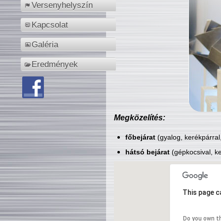
Versenyhelyszín
Kapcsolat
Galéria
Eredmények
Megközelítés:
főbejárat
(gyalog, kerékpárral
hátsó bejárat
(gépkocsival, ke
This page c
Do you own t