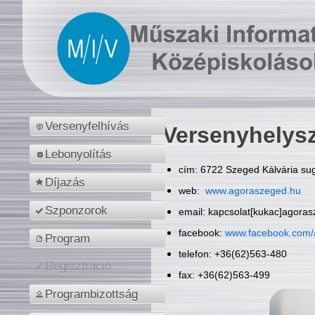
Versenyfelhívás
Versenyhelys
Lebonyolítás
cím: 6722 Szeged Kálvária sug
Díjazás
web:
www.agoraszeged.hu
Szponzorok
email: kapcsolat[kukac]agora
facebook:
www.facebook.com/
Program
telefon: +36(62)563-480
Regisztráció
fax: +36(62)563-499
Programbizottság