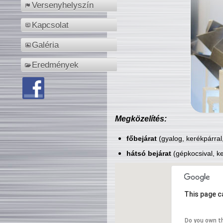
Versenyhelyszín
Kapcsolat
Galéria
Eredmények
Megközelítés:
főbejárat
(gyalog, kerékpárral
hátsó bejárat
(gépkocsival, ke
This page c
Do you own t