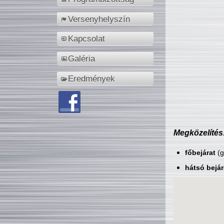
Versenyhelyszín
Kapcsolat
Galéria
Eredmények
Megközelítés
főbejárat
(g
hátsó bejár