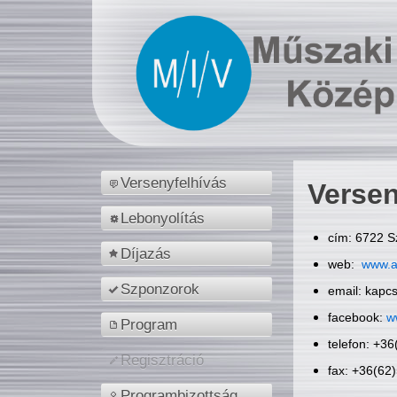
Versenyfelhívás
Versen
Lebonyolítás
cím: 6722 S
Díjazás
web:
www.a
Szponzorok
email: kapc
facebook:
w
Program
telefon: +3
Regisztráció
fax: +36(62
Programbizottság