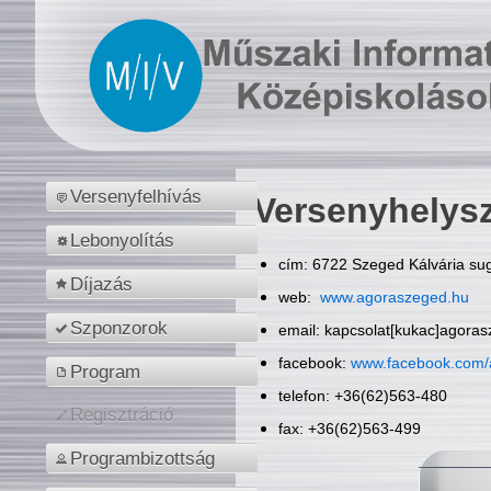
Versenyfelhívás
Versenyhelys
Lebonyolítás
cím: 6722 Szeged Kálvária sug
Díjazás
web:
www.agoraszeged.hu
Szponzorok
email: kapcsolat[kukac]agora
facebook:
www.facebook.com/
Program
telefon: +36(62)563-480
Regisztráció
fax: +36(62)563-499
Programbizottság