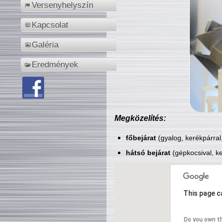
Versenyhelyszín
Kapcsolat
Galéria
Eredmények
Megközelítés:
főbejárat
(gyalog, kerékpárral
hátsó bejárat
(gépkocsival, ke
This page c
Do you own t