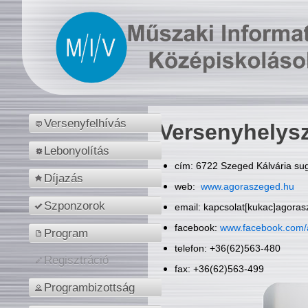
Versenyfelhívás
Versenyhelys
Lebonyolítás
cím: 6722 Szeged Kálvária sug
Díjazás
web:
www.agoraszeged.hu
Szponzorok
email: kapcsolat[kukac]agora
facebook:
www.facebook.com/
Program
telefon: +36(62)563-480
Regisztráció
fax: +36(62)563-499
Programbizottság