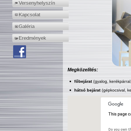
Versenyhelyszín
Kapcsolat
Galéria
Eredmények
Megközelítés:
főbejárat
(gyalog, kerékpárral
hátsó bejárat
(gépkocsival, ke
This page c
Do you own t