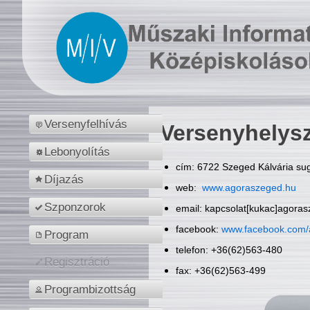
Versenyfelhívás
Versenyhelys
Lebonyolítás
cím: 6722 Szeged Kálvária sug
Díjazás
web:
www.agoraszeged.hu
Szponzorok
email: kapcsolat[kukac]agora
facebook:
www.facebook.com/
Program
telefon: +36(62)563-480
Regisztráció
fax: +36(62)563-499
Programbizottság