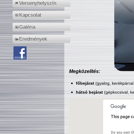
Versenyhelyszín
Kapcsolat
Galéria
Eredmények
Megközelítés:
főbejárat
(gyalog, kerékpárral
hátsó bejárat
(gépkocsival, ke
This page c
Do you own t