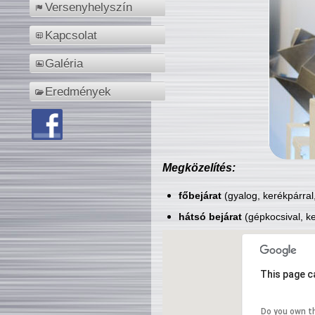
Versenyhelyszín
Kapcsolat
Galéria
Eredmények
Megközelítés:
főbejárat
(gyalog, kerékpárral
hátsó bejárat
(gépkocsival, ke
This page c
Do you own t