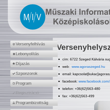
Versenyfelhívás
Versenyhelys
Lebonyolítás
cím: 6722 Szeged Kálvária sug
Díjazás
web:
www.agoraszeged.hu
Szponzorok
email: kapcsolat[kukac]agora
facebook:
www.facebook.com/
Program
telefon: +36(62)563-480
Regisztráció
fax: +36(62)563-499
Programbizottság