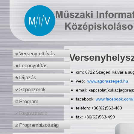
Versenyfelhívás
Versenyhelys
Lebonyolítás
cím: 6722 Szeged Kálvária sug
Díjazás
web:
www.agoraszeged.hu
Szponzorok
email: kapcsolat[kukac]agora
facebook:
www.facebook.com/
Program
telefon: +36(62)563-480
Regisztráció
fax: +36(62)563-499
Programbizottság