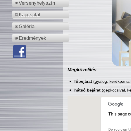
Versenyhelyszín
Kapcsolat
Galéria
Eredmények
Megközelítés:
főbejárat
(gyalog, kerékpárral
hátsó bejárat
(gépkocsival, ke
This page c
Do you own t