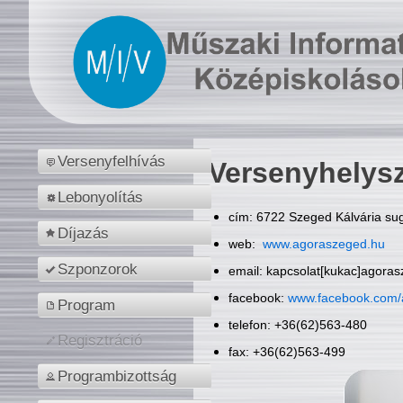
Versenyfelhívás
Versenyhelys
Lebonyolítás
cím: 6722 Szeged Kálvária sug
Díjazás
web:
www.agoraszeged.hu
Szponzorok
email: kapcsolat[kukac]agora
facebook:
www.facebook.com/
Program
telefon: +36(62)563-480
Regisztráció
fax: +36(62)563-499
Programbizottság