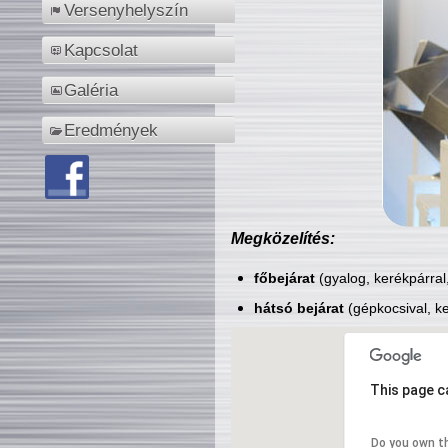
Versenyhelyszín
Kapcsolat
Galéria
Eredmények
Megközelítés:
főbejárat
(gyalog, kerékpárral
hátsó bejárat
(gépkocsival, ke
This page c
Do you own t