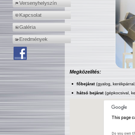
Versenyhelyszín
Kapcsolat
Galéria
Eredmények
Megközelítés:
főbejárat
(gyalog, kerékpárral
hátsó bejárat
(gépkocsival, ke
This page c
Do you own t