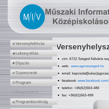
Versenyfelhívás
Versenyhelys
Lebonyolítás
cím: 6722 Szeged Kálvária sug
Díjazás
web:
www.agoraszeged.hu
Szponzorok
email: kapcsolat[kukac]agora
facebook:
www.facebook.com/
Program
telefon: +36(62)563-480
Regisztráció
fax: +36(62)563-499
Programbizottság