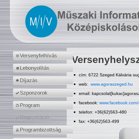
Versenyfelhívás
Versenyhelys
Lebonyolítás
cím: 6722 Szeged Kálvária sug
Díjazás
web:
www.agoraszeged.hu
Szponzorok
email: kapcsolat[kukac]agora
facebook:
www.facebook.com/
Program
telefon: +36(62)563-480
Regisztráció
fax: +36(62)563-499
Programbizottság