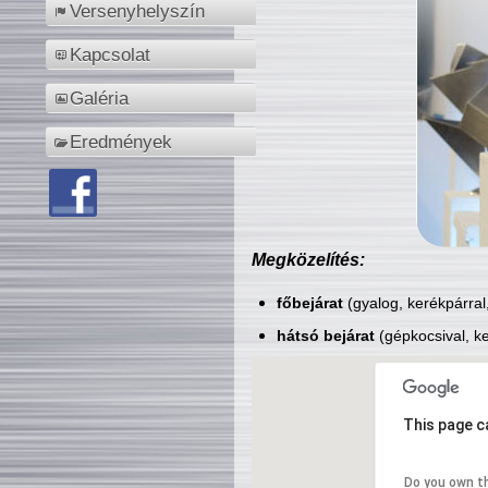
Versenyhelyszín
Kapcsolat
Galéria
Eredmények
Megközelítés:
főbejárat
(gyalog, kerékpárral
hátsó bejárat
(gépkocsival, ke
This page c
Do you own t