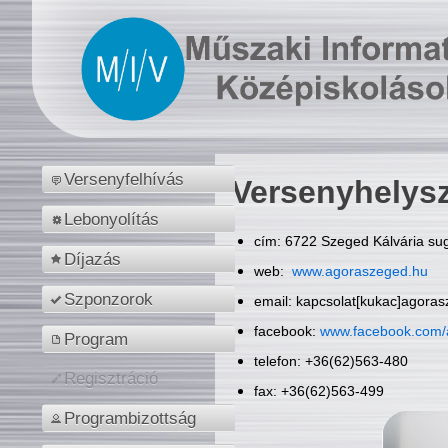
Versenyfelhívás
Versenyhelys
Lebonyolítás
cím: 6722 Szeged Kálvária sug
Díjazás
web:
www.agoraszeged.hu
Szponzorok
email: kapcsolat[kukac]agora
facebook:
www.facebook.com/
Program
telefon: +36(62)563-480
Regisztráció
fax: +36(62)563-499
Programbizottság