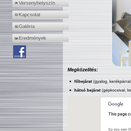
Versenyhelyszín
Kapcsolat
Galéria
Eredmények
Megközelítés:
főbejárat
(gyalog, kerékpárral
hátsó bejárat
(gépkocsival, ke
This page c
Do you own t