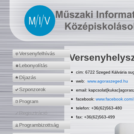
Versenyfelhívás
Versenyhelys
Lebonyolítás
cím: 6722 Szeged Kálvária sug
Díjazás
web:
www.agoraszeged.hu
Szponzorok
email: kapcsolat[kukac]agora
facebook:
www.facebook.com/
Program
telefon: +36(62)563-480
Regisztráció
fax: +36(62)563-499
Programbizottság