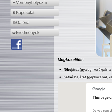
Versenyhelyszín
Kapcsolat
Galéria
Eredmények
Megközelítés:
főbejárat
(gyalog, kerékpárral
hátsó bejárat
(gépkocsival, ke
This page c
Do you own t