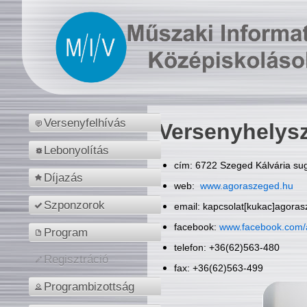
Versenyfelhívás
Versenyhelys
Lebonyolítás
cím: 6722 Szeged Kálvária sug
Díjazás
web:
www.agoraszeged.hu
Szponzorok
email: kapcsolat[kukac]agora
facebook:
www.facebook.com/
Program
telefon: +36(62)563-480
Regisztráció
fax: +36(62)563-499
Programbizottság