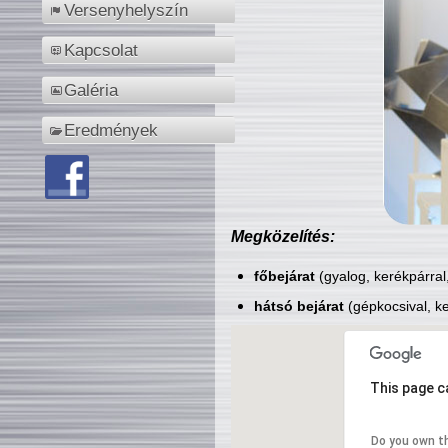
Versenyhelyszín
Kapcsolat
Galéria
Eredmények
Megközelítés:
főbejárat
(gyalog, kerékpárral
hátsó bejárat
(gépkocsival, ke
This page c
Do you own t