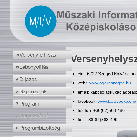
Versenyfelhívás
Versenyhelys
Lebonyolítás
cím: 6722 Szeged Kálvária sug
Díjazás
web:
www.agoraszeged.hu
Szponzorok
email: kapcsolat[kukac]agora
facebook:
www.facebook.com/
Program
telefon: +36(62)563-480
Regisztráció
fax: +36(62)563-499
Programbizottság