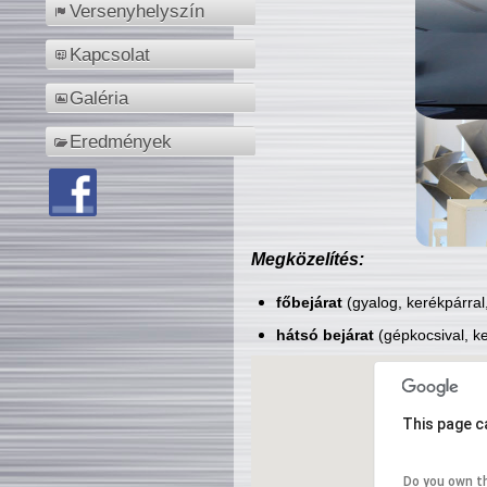
Versenyhelyszín
Kapcsolat
Galéria
Eredmények
Megközelítés:
főbejárat
(gyalog, kerékpárral
hátsó bejárat
(gépkocsival, ke
This page c
Do you own t