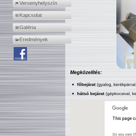
Versenyhelyszín
Kapcsolat
Galéria
Eredmények
Megközelítés:
főbejárat
(gyalog, kerékpárral
hátsó bejárat
(gépkocsival, ke
This page c
Do you own t