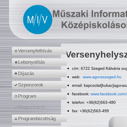
Versenyfelhívás
Versenyhelys
Lebonyolítás
cím: 6722 Szeged Kálvária sug
Díjazás
web:
www.agoraszeged.hu
Szponzorok
email: kapcsolat[kukac]agora
facebook:
www.facebook.com/
Program
telefon: +36(62)563-480
Regisztráció
fax: +36(62)563-499
Programbizottság