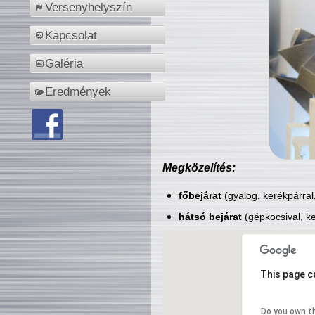
Versenyhelyszín
Kapcsolat
Galéria
Eredmények
Megközelítés:
főbejárat
(gyalog, kerékpárral
hátsó bejárat
(gépkocsival, ke
This page c
Do you own t