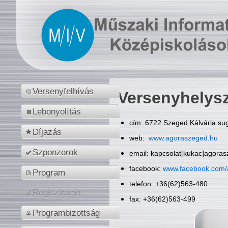
Versenyfelhívás
Versenyhelys
Lebonyolítás
cím: 6722 Szeged Kálvária sug
Díjazás
web:
www.agoraszeged.hu
Szponzorok
email: kapcsolat[kukac]agora
facebook:
www.facebook.com/
Program
telefon: +36(62)563-480
Regisztráció
fax: +36(62)563-499
Programbizottság