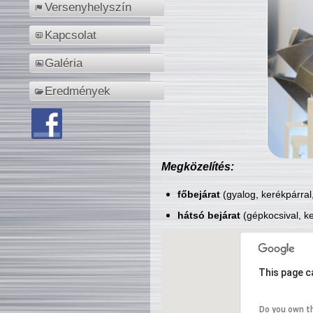
Versenyhelyszín
Kapcsolat
Galéria
Eredmények
Megközelítés:
főbejárat
(gyalog, kerékpárral
hátsó bejárat
(gépkocsival, ke
This page c
Do you own t