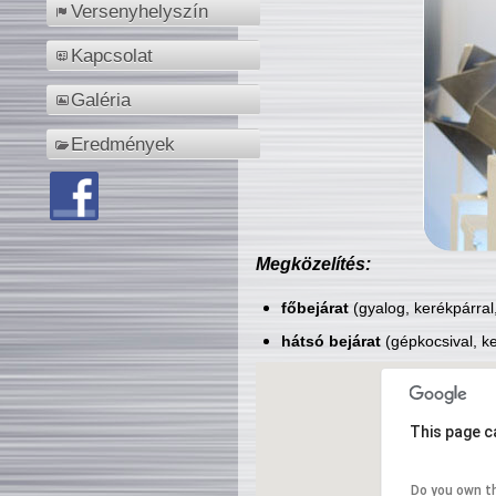
Versenyhelyszín
Kapcsolat
Galéria
Eredmények
Megközelítés:
főbejárat
(gyalog, kerékpárral
hátsó bejárat
(gépkocsival, ke
This page c
Do you own t