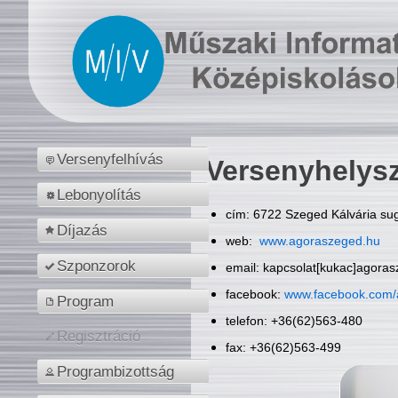
Versenyfelhívás
Versenyhelys
Lebonyolítás
cím: 6722 Szeged Kálvária sug
Díjazás
web:
www.agoraszeged.hu
Szponzorok
email: kapcsolat[kukac]agora
facebook:
www.facebook.com/
Program
telefon: +36(62)563-480
Regisztráció
fax: +36(62)563-499
Programbizottság