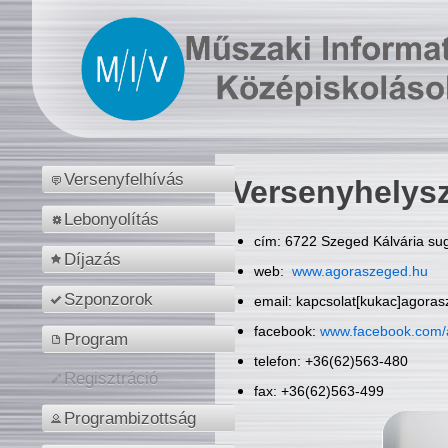
Versenyfelhívás
Versenyhelys
Lebonyolítás
cím: 6722 Szeged Kálvária sug
Díjazás
web:
www.agoraszeged.hu
Szponzorok
email: kapcsolat[kukac]agora
facebook:
www.facebook.com/
Program
telefon: +36(62)563-480
Regisztráció
fax: +36(62)563-499
Programbizottság