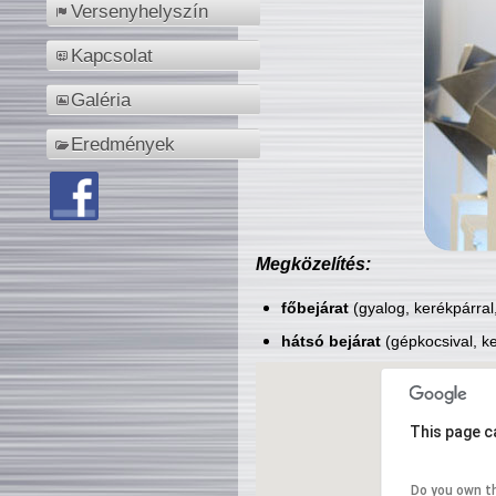
Versenyhelyszín
Kapcsolat
Galéria
Eredmények
Megközelítés:
főbejárat
(gyalog, kerékpárral
hátsó bejárat
(gépkocsival, ke
This page c
Do you own t