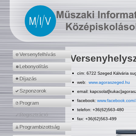
Versenyfelhívás
Versenyhelys
Lebonyolítás
cím: 6722 Szeged Kálvária sug
Díjazás
web:
www.agoraszeged.hu
Szponzorok
email: kapcsolat[kukac]agora
facebook:
www.facebook.com/
Program
telefon: +36(62)563-480
Regisztráció
fax: +36(62)563-499
Programbizottság