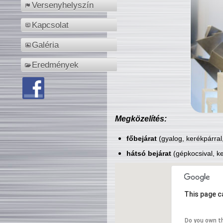
Versenyhelyszín
Kapcsolat
Galéria
Eredmények
Megközelítés:
főbejárat
(gyalog, kerékpárral
hátsó bejárat
(gépkocsival, ke
This page c
Do you own t