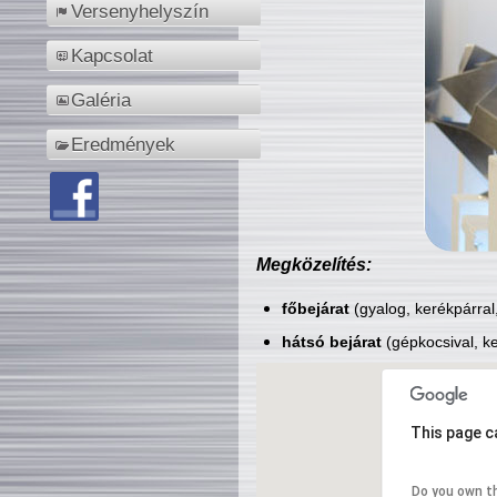
Versenyhelyszín
Kapcsolat
Galéria
Eredmények
Megközelítés:
főbejárat
(gyalog, kerékpárral
hátsó bejárat
(gépkocsival, ke
This page c
Do you own t