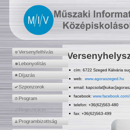
Versenyfelhívás
Versenyhelys
Lebonyolítás
cím: 6722 Szeged Kálvária sug
Díjazás
web:
www.agoraszeged.hu
Szponzorok
email: kapcsolat[kukac]agora
facebook:
www.facebook.com/
Program
telefon: +36(62)563-480
Regisztráció
fax: +36(62)563-499
Programbizottság