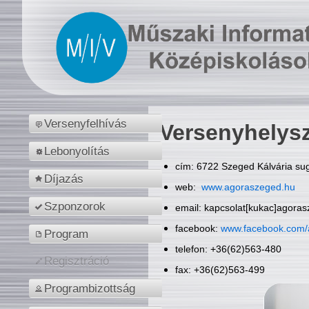
Versenyfelhívás
Versenyhelys
Lebonyolítás
cím: 6722 Szeged Kálvária sug
Díjazás
web:
www.agoraszeged.hu
Szponzorok
email: kapcsolat[kukac]agora
facebook:
www.facebook.com/
Program
telefon: +36(62)563-480
Regisztráció
fax: +36(62)563-499
Programbizottság