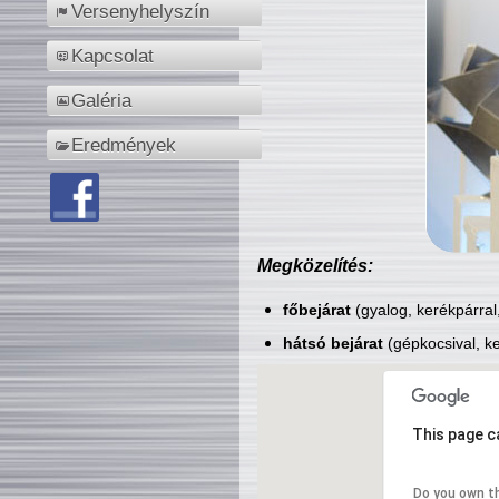
Versenyhelyszín
Kapcsolat
Galéria
Eredmények
Megközelítés:
főbejárat
(gyalog, kerékpárral
hátsó bejárat
(gépkocsival, ke
This page c
Do you own t