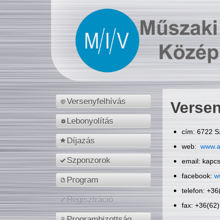
Versenyfelhívás
Versen
Lebonyolítás
cím: 6722 S
Díjazás
web:
www.a
Szponzorok
email: kapc
facebook:
w
Program
telefon: +3
Regisztráció
fax: +36(62
Programbizottság