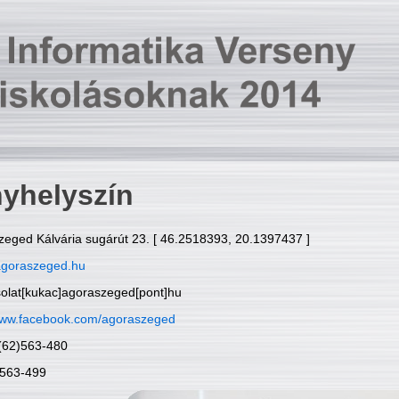
yhelyszín
zeged Kálvária sugárút 23. [ 46.2518393, 20.1397437 ]
goraszeged.hu
solat[kukac]agoraszeged[pont]hu
ww.facebook.com/agoraszeged
6(62)563-480
)563-499