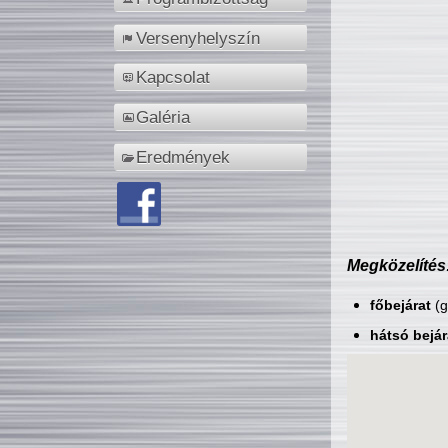
Versenyhelyszín
Kapcsolat
Galéria
Eredmények
Megközelítés
főbejárat
(g
hátsó bejár