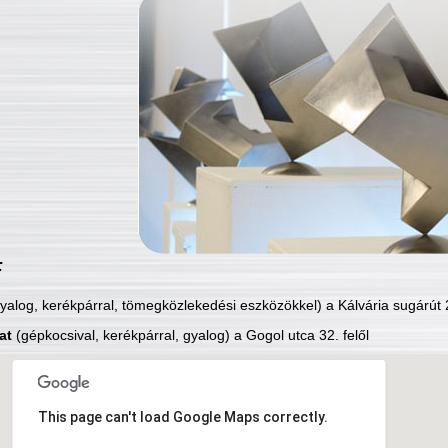
:
yalog, kerékpárral, tömegközlekedési eszközökkel) a Kálvária sugárút 2
at
(gépkocsival, kerékpárral, gyalog) a Gogol utca 32. felől
This page can't load Google Maps correctly.