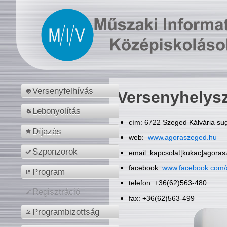
Versenyfelhívás
Versenyhelys
Lebonyolítás
cím: 6722 Szeged Kálvária sug
Díjazás
web:
www.agoraszeged.hu
Szponzorok
email: kapcsolat[kukac]agora
facebook:
www.facebook.com/
Program
telefon: +36(62)563-480
Regisztráció
fax: +36(62)563-499
Programbizottság