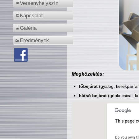
Versenyhelyszín
Kapcsolat
Galéria
Eredmények
Megközelítés:
főbejárat
(gyalog, kerékpárral
hátsó bejárat
(gépkocsival, ke
This page c
Do you own t