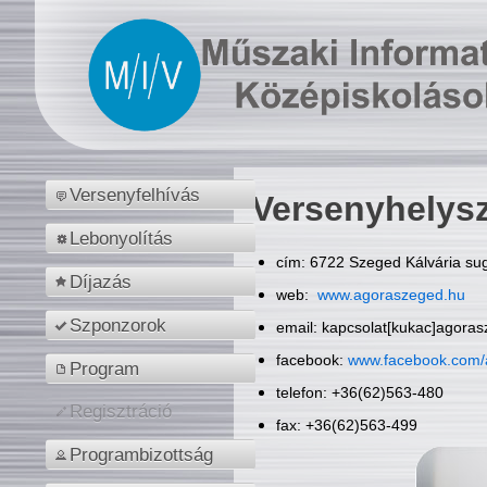
Versenyfelhívás
Versenyhelys
Lebonyolítás
cím: 6722 Szeged Kálvária sug
Díjazás
web:
www.agoraszeged.hu
Szponzorok
email: kapcsolat[kukac]agora
facebook:
www.facebook.com/
Program
telefon: +36(62)563-480
Regisztráció
fax: +36(62)563-499
Programbizottság