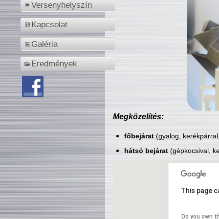
Versenyhelyszín
Kapcsolat
Galéria
Eredmények
Megközelítés:
főbejárat
(gyalog, kerékpárral
hátsó bejárat
(gépkocsival, ke
This page c
Do you own t