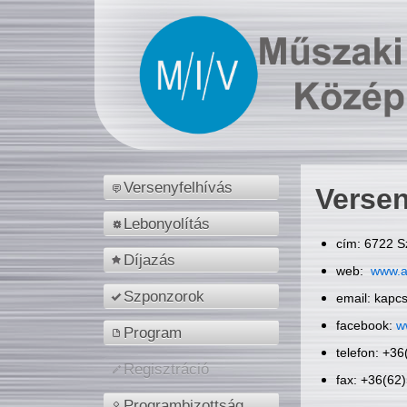
Versenyfelhívás
Versen
Lebonyolítás
cím: 6722 S
Díjazás
web:
www.a
Szponzorok
email: kapc
facebook:
w
Program
telefon: +3
Regisztráció
fax: +36(62
Programbizottság