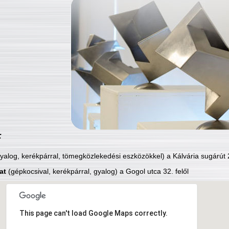
:
yalog, kerékpárral, tömegközlekedési eszközökkel) a Kálvária sugárút 2
at
(gépkocsival, kerékpárral, gyalog) a Gogol utca 32. felől
This page can't load Google Maps correctly.