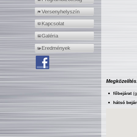
Versenyhelyszín
Kapcsolat
Galéria
Eredmények
Megközelítés
főbejárat
(g
hátsó bejár