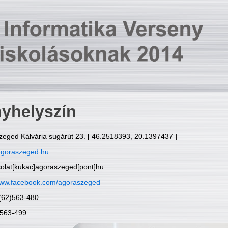
yhelyszín
zeged Kálvária sugárút 23. [ 46.2518393, 20.1397437 ]
goraszeged.hu
solat[kukac]agoraszeged[pont]hu
ww.facebook.com/agoraszeged
6(62)563-480
)563-499