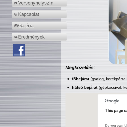
Versenyhelyszín
Kapcsolat
Galéria
Eredmények
Megközelítés:
főbejárat
(gyalog, kerékpárral
hátsó bejárat
(gépkocsival, ke
This page c
Do you own t