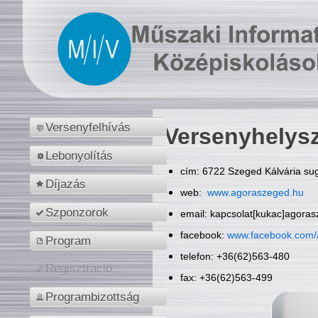
Versenyfelhívás
Versenyhelys
Lebonyolítás
cím: 6722 Szeged Kálvária sug
Díjazás
web:
www.agoraszeged.hu
Szponzorok
email: kapcsolat[kukac]agora
facebook:
www.facebook.com/
Program
telefon: +36(62)563-480
Regisztráció
fax: +36(62)563-499
Programbizottság