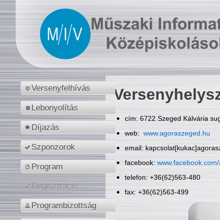
Versenyfelhívás
Versenyhelys
Lebonyolítás
cím: 6722 Szeged Kálvária sug
Díjazás
web:
www.agoraszeged.hu
Szponzorok
email: kapcsolat[kukac]agora
facebook:
www.facebook.com/
Program
telefon: +36(62)563-480
Regisztráció
fax: +36(62)563-499
Programbizottság