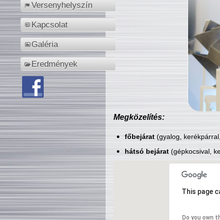
Versenyhelyszín
Kapcsolat
Galéria
Eredmények
Megközelítés:
főbejárat
(gyalog, kerékpárral
hátsó bejárat
(gépkocsival, ke
This page c
Do you own t