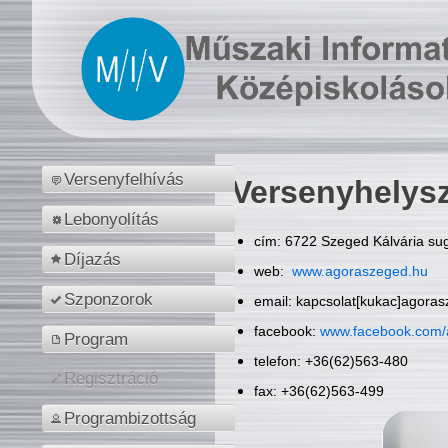
Versenyfelhívás
Versenyhelys
Lebonyolítás
cím: 6722 Szeged Kálvária sug
Díjazás
web:
www.agoraszeged.hu
Szponzorok
email: kapcsolat[kukac]agora
facebook:
www.facebook.com/
Program
telefon: +36(62)563-480
Regisztráció
fax: +36(62)563-499
Programbizottság