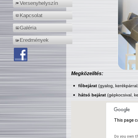
Versenyhelyszín
Kapcsolat
Galéria
Eredmények
Megközelítés:
főbejárat
(gyalog, kerékpárral
hátsó bejárat
(gépkocsival, ke
This page c
Do you own t