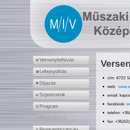
Versenyfelhívás
Versen
Lebonyolítás
cím: 6722 S
Díjazás
web:
www.a
Szponzorok
email: kapc
facebook:
w
Program
telefon: +3
Regisztráció
fax: +36(62
Programbizottság