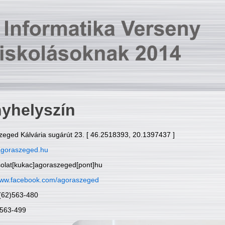
yhelyszín
zeged Kálvária sugárút 23. [ 46.2518393, 20.1397437 ]
goraszeged.hu
solat[kukac]agoraszeged[pont]hu
ww.facebook.com/agoraszeged
6(62)563-480
)563-499