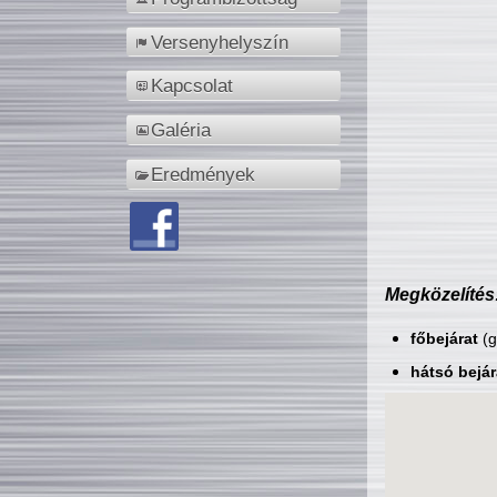
Versenyhelyszín
Kapcsolat
Galéria
Eredmények
Megközelítés
főbejárat
(g
hátsó bejár