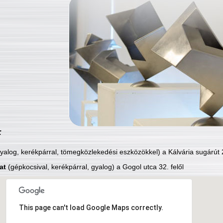
:
yalog, kerékpárral, tömegközlekedési eszközökkel) a Kálvária sugárút 2
at
(gépkocsival, kerékpárral, gyalog) a Gogol utca 32. felől
This page can't load Google Maps correctly.