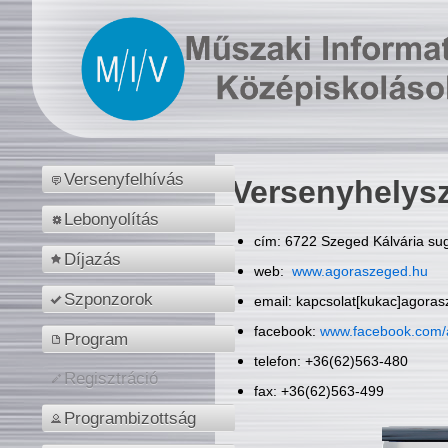
Versenyfelhívás
Versenyhelys
Lebonyolítás
cím: 6722 Szeged Kálvária sug
Díjazás
web:
www.agoraszeged.hu
Szponzorok
email: kapcsolat[kukac]agora
facebook:
www.facebook.com/
Program
telefon: +36(62)563-480
Regisztráció
fax: +36(62)563-499
Programbizottság