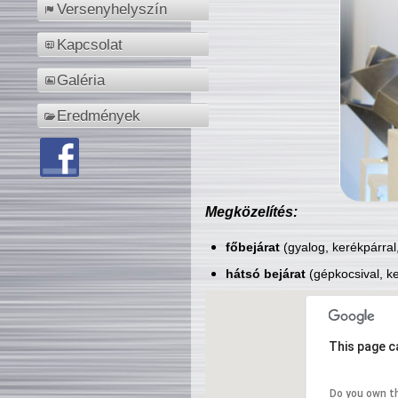
Versenyhelyszín
Kapcsolat
Galéria
Eredmények
Megközelítés:
főbejárat
(gyalog, kerékpárral
hátsó bejárat
(gépkocsival, ke
This page c
Do you own t