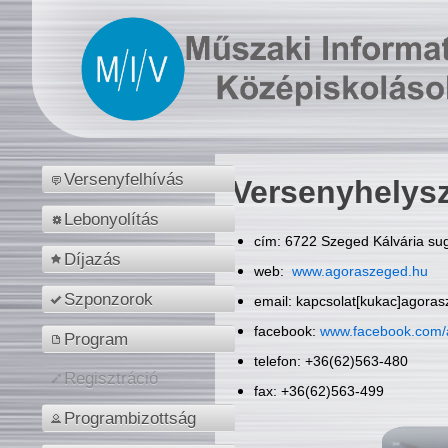
Versenyfelhívás
Versenyhelys
Lebonyolítás
cím: 6722 Szeged Kálvária sug
Díjazás
web:
www.agoraszeged.hu
Szponzorok
email: kapcsolat[kukac]agora
facebook:
www.facebook.com/
Program
telefon: +36(62)563-480
Regisztráció
fax: +36(62)563-499
Programbizottság