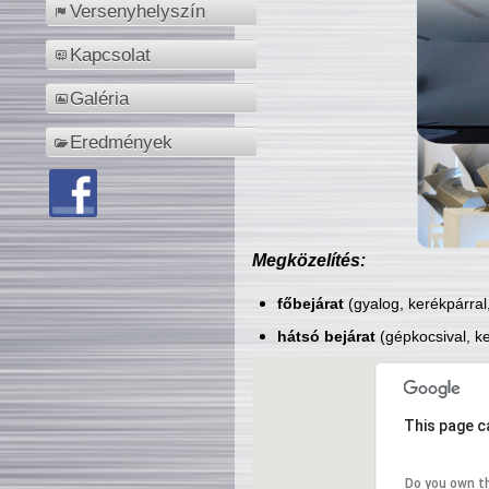
Versenyhelyszín
Kapcsolat
Galéria
Eredmények
Megközelítés:
főbejárat
(gyalog, kerékpárral
hátsó bejárat
(gépkocsival, ke
This page c
Do you own t