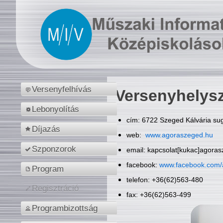
Versenyfelhívás
Versenyhelys
Lebonyolítás
cím: 6722 Szeged Kálvária sug
Díjazás
web:
www.agoraszeged.hu
Szponzorok
email: kapcsolat[kukac]agora
facebook:
www.facebook.com/
Program
telefon: +36(62)563-480
Regisztráció
fax: +36(62)563-499
Programbizottság