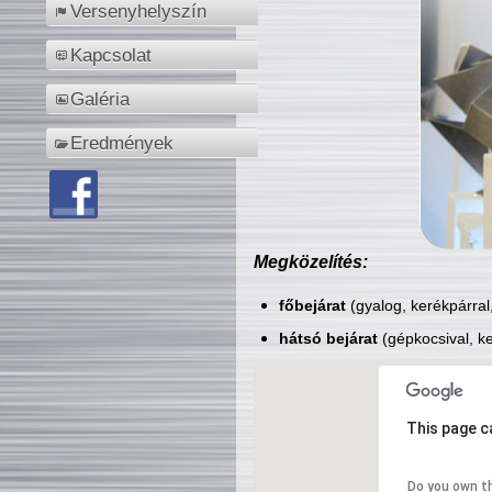
Versenyhelyszín
Kapcsolat
Galéria
Eredmények
Megközelítés:
főbejárat
(gyalog, kerékpárral
hátsó bejárat
(gépkocsival, ke
This page c
Do you own t