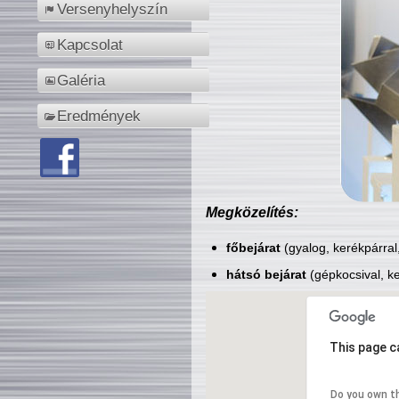
Versenyhelyszín
Kapcsolat
Galéria
Eredmények
Megközelítés:
főbejárat
(gyalog, kerékpárral
hátsó bejárat
(gépkocsival, ke
This page c
Do you own t