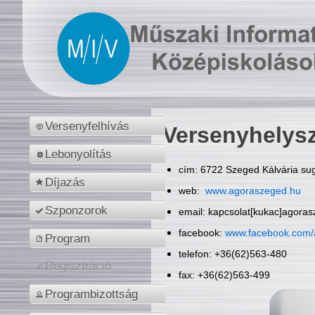
Versenyfelhívás
Versenyhelys
Lebonyolítás
cím: 6722 Szeged Kálvária sug
Díjazás
web:
www.agoraszeged.hu
Szponzorok
email: kapcsolat[kukac]agora
facebook:
www.facebook.com/
Program
telefon: +36(62)563-480
Regisztráció
fax: +36(62)563-499
Programbizottság