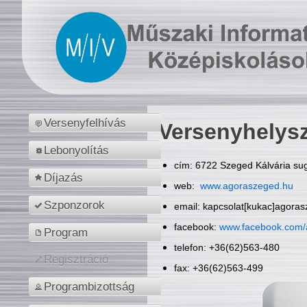
Versenyfelhívás
Versenyhelys
Lebonyolítás
cím: 6722 Szeged Kálvária sug
Díjazás
web:
www.agoraszeged.hu
Szponzorok
email: kapcsolat[kukac]agora
facebook:
www.facebook.com/
Program
telefon: +36(62)563-480
Regisztráció
fax: +36(62)563-499
Programbizottság