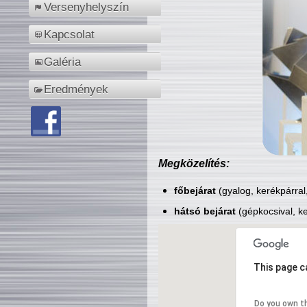
Versenyhelyszín
Kapcsolat
Galéria
Eredmények
Megközelítés:
főbejárat
(gyalog, kerékpárral
hátsó bejárat
(gépkocsival, ke
This page c
Do you own t