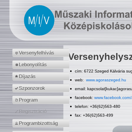
Versenyfelhívás
Versenyhelys
Lebonyolítás
cím: 6722 Szeged Kálvária sug
Díjazás
web:
www.agoraszeged.hu
Szponzorok
email: kapcsolat[kukac]agora
facebook:
www.facebook.com/
Program
telefon: +36(62)563-480
Regisztráció
fax: +36(62)563-499
Programbizottság