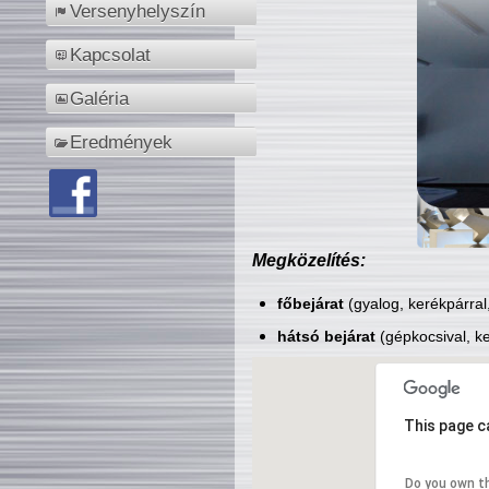
Versenyhelyszín
Kapcsolat
Galéria
Eredmények
Megközelítés:
főbejárat
(gyalog, kerékpárral
hátsó bejárat
(gépkocsival, ke
This page c
Do you own t