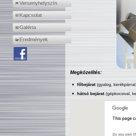
Versenyhelyszín
Kapcsolat
Galéria
Eredmények
Megközelítés:
főbejárat
(gyalog, kerékpárral
hátsó bejárat
(gépkocsival, ke
This page c
Do you own t