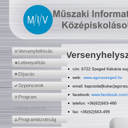
Versenyfelhívás
Versenyhelys
Lebonyolítás
cím: 6722 Szeged Kálvária sug
Díjazás
web:
www.agoraszeged.hu
Szponzorok
email: kapcsolat[kukac]agora
facebook:
www.facebook.com/
Program
telefon: +36(62)563-480
Regisztráció
fax: +36(62)563-499
Programbizottság