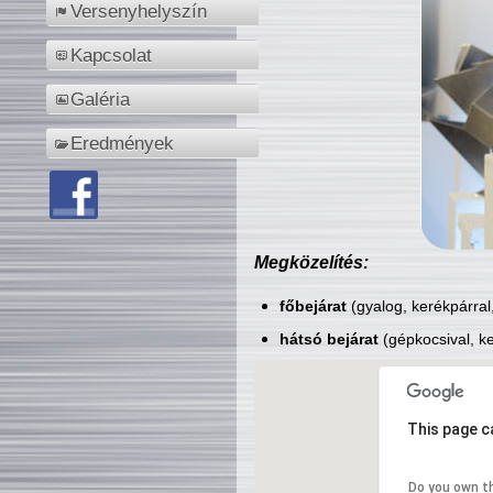
Versenyhelyszín
Kapcsolat
Galéria
Eredmények
Megközelítés:
főbejárat
(gyalog, kerékpárral
hátsó bejárat
(gépkocsival, ke
This page c
Do you own t