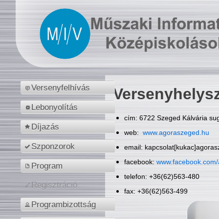
Versenyfelhívás
Versenyhelys
Lebonyolítás
cím: 6722 Szeged Kálvária sug
Díjazás
web:
www.agoraszeged.hu
Szponzorok
email: kapcsolat[kukac]agora
facebook:
www.facebook.com/
Program
telefon: +36(62)563-480
Regisztráció
fax: +36(62)563-499
Programbizottság