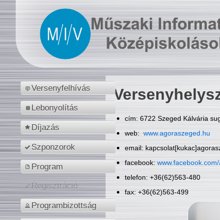
Versenyfelhívás
Versenyhelys
Lebonyolítás
cím: 6722 Szeged Kálvária sug
Díjazás
web:
www.agoraszeged.hu
Szponzorok
email: kapcsolat[kukac]agora
facebook:
www.facebook.com/
Program
telefon: +36(62)563-480
Regisztráció
fax: +36(62)563-499
Programbizottság