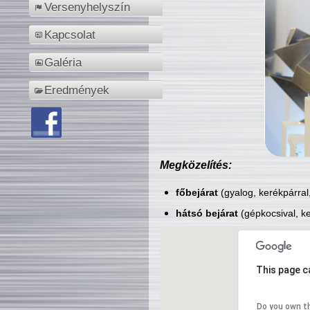
Versenyhelyszín
Kapcsolat
Galéria
Eredmények
Megközelítés:
főbejárat
(gyalog, kerékpárral
hátsó bejárat
(gépkocsival, ke
This page c
Do you own t