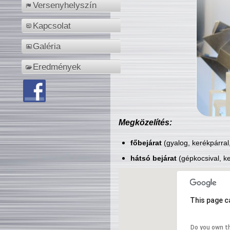
Versenyhelyszín
Kapcsolat
Galéria
Eredmények
Megközelítés:
főbejárat
(gyalog, kerékpárral
hátsó bejárat
(gépkocsival, ke
This page c
Do you own t