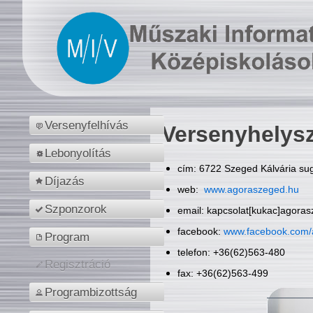
Versenyfelhívás
Versenyhelys
Lebonyolítás
cím: 6722 Szeged Kálvária sug
Díjazás
web:
www.agoraszeged.hu
Szponzorok
email: kapcsolat[kukac]agora
facebook:
www.facebook.com/
Program
telefon: +36(62)563-480
Regisztráció
fax: +36(62)563-499
Programbizottság