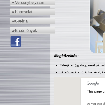
Versenyhelyszín
Kapcsolat
Galéria
Eredmények
Megközelítés:
főbejárat
(gyalog, kerékpárral
hátsó bejárat
(gépkocsival, ke
This page c
Do you own t