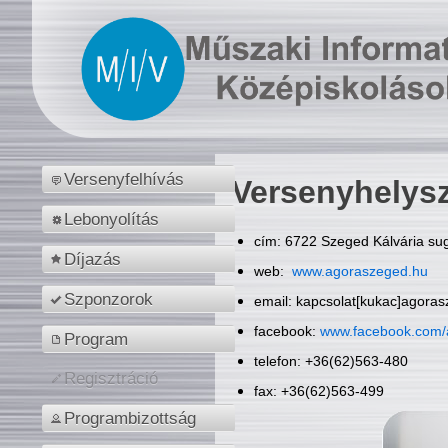
Versenyfelhívás
Versenyhelys
Lebonyolítás
cím: 6722 Szeged Kálvária sug
Díjazás
web:
www.agoraszeged.hu
Szponzorok
email: kapcsolat[kukac]agora
facebook:
www.facebook.com/
Program
telefon: +36(62)563-480
Regisztráció
fax: +36(62)563-499
Programbizottság