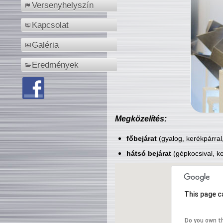
Versenyhelyszín
Kapcsolat
Galéria
Eredmények
Megközelítés:
főbejárat
(gyalog, kerékpárral
hátsó bejárat
(gépkocsival, ke
This page c
Do you own t