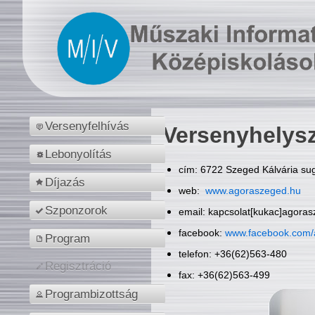
Versenyfelhívás
Versenyhelys
Lebonyolítás
cím: 6722 Szeged Kálvária sug
Díjazás
web:
www.agoraszeged.hu
Szponzorok
email: kapcsolat[kukac]agora
facebook:
www.facebook.com/
Program
telefon: +36(62)563-480
Regisztráció
fax: +36(62)563-499
Programbizottság