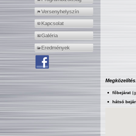
Versenyhelyszín
Kapcsolat
Galéria
Eredmények
Megközelítés
főbejárat
(g
hátsó bejár