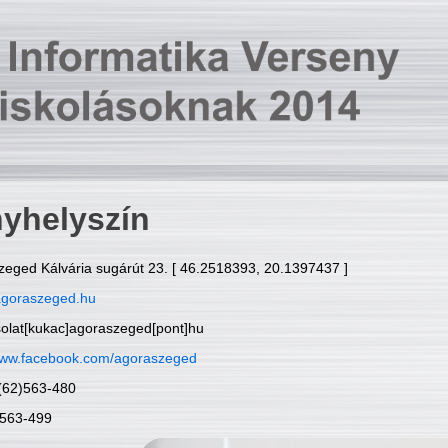
yhelyszín
zeged Kálvária sugárút 23. [ 46.2518393, 20.1397437 ]
goraszeged.hu
solat[kukac]agoraszeged[pont]hu
ww.facebook.com/agoraszeged
6(62)563-480
)563-499