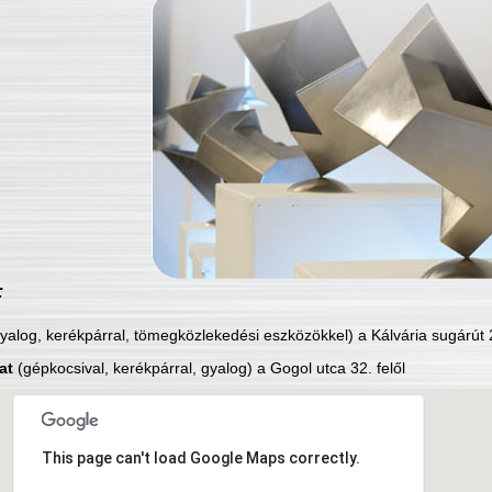
:
yalog, kerékpárral, tömegközlekedési eszközökkel) a Kálvária sugárút 2
at
(gépkocsival, kerékpárral, gyalog) a Gogol utca 32. felől
This page can't load Google Maps correctly.