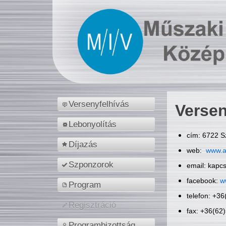
Versenyfelhívás
Versen
Lebonyolítás
cím: 6722 S
Díjazás
web:
www.a
Szponzorok
email: kapc
facebook:
w
Program
telefon: +3
Regisztráció
fax: +36(62
Programbizottság