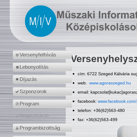
Versenyfelhívás
Versenyhelys
Lebonyolítás
cím: 6722 Szeged Kálvária sug
Díjazás
web:
www.agoraszeged.hu
Szponzorok
email: kapcsolat[kukac]agora
facebook:
www.facebook.com/
Program
telefon: +36(62)563-480
Regisztráció
fax: +36(62)563-499
Programbizottság