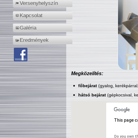
Versenyhelyszín
Kapcsolat
Galéria
Eredmények
Megközelítés:
főbejárat
(gyalog, kerékpárral
hátsó bejárat
(gépkocsival, ke
This page c
Do you own t