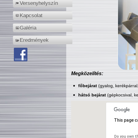
Versenyhelyszín
Kapcsolat
Galéria
Eredmények
Megközelítés:
főbejárat
(gyalog, kerékpárral
hátsó bejárat
(gépkocsival, ke
This page c
Do you own t