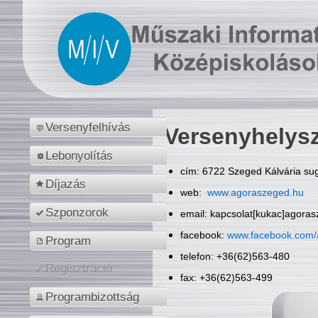
Versenyfelhívás
Versenyhelys
Lebonyolítás
cím: 6722 Szeged Kálvária sug
Díjazás
web:
www.agoraszeged.hu
Szponzorok
email: kapcsolat[kukac]agora
facebook:
www.facebook.com/
Program
telefon: +36(62)563-480
Regisztráció
fax: +36(62)563-499
Programbizottság